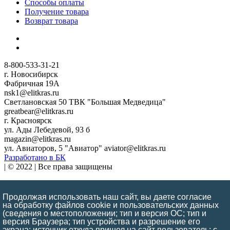
Способы оплаты
Получение товара
Возврат товара
8-800-533-31-21
г. Новосибирск
Фабричная 19А
nsk1@elitkras.ru
Светлановская 50 ТВК "Большая Медведица"
greatbear@elitkras.ru
г. Красноярск
ул. Ады Лебедевой, 93 б
magazin@elitkras.ru
ул. Авиаторов, 5 "Авиатор" aviator@elitkras.ru
Разработано в БК
| © 2022 | Все права защищены
Обращаем Ваше внимание на то, что данный интернет-сайт
носит исключительно информационный и ознакомительный
Продолжая использовать наш сайт, вы даете согласие
характер и ни при каких условиях информационные
на обработку файлов cookie и пользовательских данных
материалы и цены, размещенные на сайте, не являются
(сведения о местоположении; тип и версия ОС; тип и
версия Браузера; тип устройства и разрешение его
публичной офертой, определяемой положениями ст. 437 ГК
экрана; источник откуда пришел на сайт пользователь; с