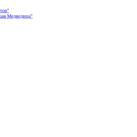
атор"
шая Медведица"