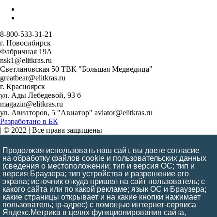
8-800-533-31-21
г. Новосибирск
Фабричная 19А
nsk1@elitkras.ru
Светлановская 50 ТВК "Большая Медведица"
greatbear@elitkras.ru
г. Красноярск
ул. Ады Лебедевой, 93 б
magazin@elitkras.ru
ул. Авиаторов, 5 "Авиатор" aviator@elitkras.ru
Разработано в БК
| © 2022 | Все права защищены
Обращаем Ваше внимание на то, что данный интернет-сайт
Продолжая использовать наш сайт, вы даете согласие
носит исключительно информационный и ознакомительный
на обработку файлов cookie и пользовательских данных
характер и ни при каких условиях информационные материалы
(сведения о местоположении; тип и версия ОС; тип и
и цены, размещенные на сайте, не являются публичной офертой,
версия Браузера; тип устройства и разрешение его
экрана; источник откуда пришел на сайт пользователь; с
определяемой положениями ст. 437 ГК РФ
какого сайта или по какой рекламе; язык ОС и Браузера;
Заказать обратный звонок
какие страницы открывает и на какие кнопки нажимает
пользователь; ip-адрес) с помощью интернет-сервиса
Яндекс.Метрика в целях функционирования сайта,