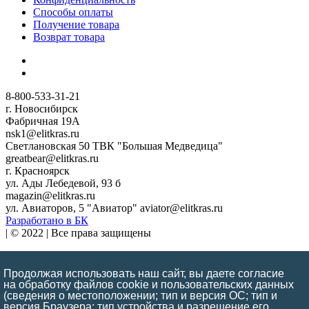
Способы оплаты
Получение товара
Возврат товара
8-800-533-31-21
г. Новосибирск
Фабричная 19А
nsk1@elitkras.ru
Светлановская 50 ТВК "Большая Медведица"
greatbear@elitkras.ru
г. Красноярск
ул. Ады Лебедевой, 93 б
magazin@elitkras.ru
ул. Авиаторов, 5 "Авиатор" aviator@elitkras.ru
Разработано в БК
| © 2022 | Все права защищены
Обращаем Ваше внимание на то, что данный интернет-сайт
носит исключительно информационный и ознакомительный
Продолжая использовать наш сайт, вы даете согласие
характер и ни при каких условиях информационные
на обработку файлов cookie и пользовательских данных
материалы и цены, размещенные на сайте, не являются
(сведения о местоположении; тип и версия ОС; тип и
версия Браузера; тип устройства и разрешение его
публичной офертой, определяемой положениями ст. 437 ГК