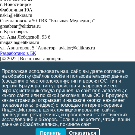
г. Новосибирск
Фабричная 19А
nsk1@elitkras.ru
Светлановская 50 ТВК "Большая Медведица"
greatbear@elitkras.ru
г. Красноярск
ул. Ады Лебедевой, 93 б
magazin@elitkras.ru
ул. Авиаторов, 5 "Авиатор" aviator@elitkras.ru
Разработано в БК
| © 2022 | Все права защищены
Обращаем Ваше внимание на то, что данный интернет-сайт
Продолжая использовать наш сайт, вы даете согласие
носит исключительно информационный и ознакомительный
на обработку файлов cookie и пользовательских данных
характер и ни при каких условиях информационные материалы
(сведения о местоположении; тип и версия ОС; тип и
и цены, размещенные на сайте, не являются публичной офертой,
версия Браузера; тип устройства и разрешение его
экрана; источник откуда пришел на сайт пользователь; с
определяемой положениями ст. 437 ГК РФ
какого сайта или по какой рекламе; язык ОС и Браузера;
Заказать обратный звонок
какие страницы открывает и на какие кнопки нажимает
пользователь; ip-адрес) с помощью интернет-сервиса
Яндекс.Метрика в целях функционирования сайта,
проведения ретаргетинга, и проведения статистических
исследований и обзоров. Если вы не хотите, чтобы ваши
Соглашение о персональных данных
данные обрабатывались, покиньте сайт.
Нажимая кнопку, Вы даёте согласие на обработку персональных
Принять
Отказаться
данных (
пользовательское соглашение
).